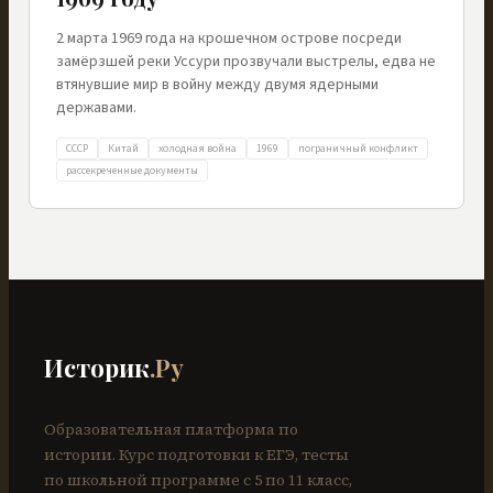
2 марта 1969 года на крошечном острове посреди
замёрзшей реки Уссури прозвучали выстрелы, едва не
втянувшие мир в войну между двумя ядерными
державами.
СССР
Китай
холодная война
1969
пограничный конфликт
рассекреченные документы
Историк
.Ру
Образовательная платформа по
истории. Курс подготовки к ЕГЭ, тесты
по школьной программе с 5 по 11 класс,