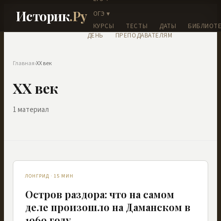
Историк
.Ру
ОГЭ ▾
КУРСЫ
ТЕСТЫ
ДАТЫ
БИБЛИОТЕ
ДЕНЬ
ПРЕПОДАВАТЕЛЯМ
Главная
›
XX век
XX век
1
материал
ЛОНГРИД
·
15
МИН
Остров раздора: что на самом
деле произошло на Даманском в
1969 году