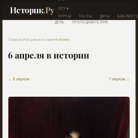
Историк
.Ру
ОГЭ ▾
КУРСЫ
ТЕСТЫ
ДАТЫ
БИБЛИОТЕ
ДЕНЬ
ПРЕПОДАВАТЕЛЯМ
Главная
›
Этот день в истории
›
6 апреля
6 апреля
в истории
←
5 апреля
7 апреля
→