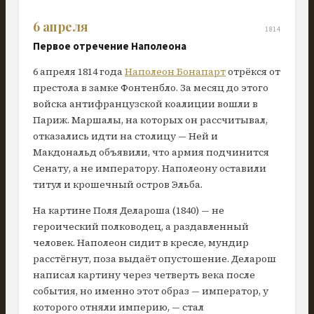
6 апреля
1814
Первое отречение Наполеона
6 апреля 1814 года
Наполеон Бонапарт
отрёкся от
престола в замке Фонтенбло. За месяц до этого
войска антифранцузской коалиции вошли в
Париж. Маршалы, на которых он рассчитывал,
отказались идти на столицу — Ней и
Макдональд объявили, что армия подчинится
Сенату, а не императору. Наполеону оставили
титул и крошечный остров Эльба.
На картине Поля Делароша (1840) — не
героический полководец, а раздавленный
человек. Наполеон сидит в кресле, мундир
расстёгнут, поза выдаёт опустошение. Деларош
написал картину через четверть века после
события, но именно этот образ — император, у
которого отняли империю, — стал