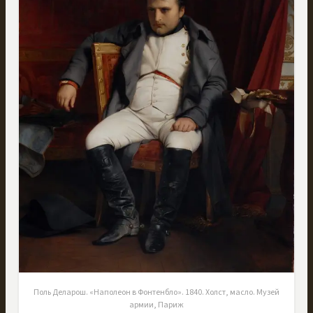
Поль Деларош. «Наполеон в Фонтенбло». 1840. Холст, масло. Музей
армии, Париж