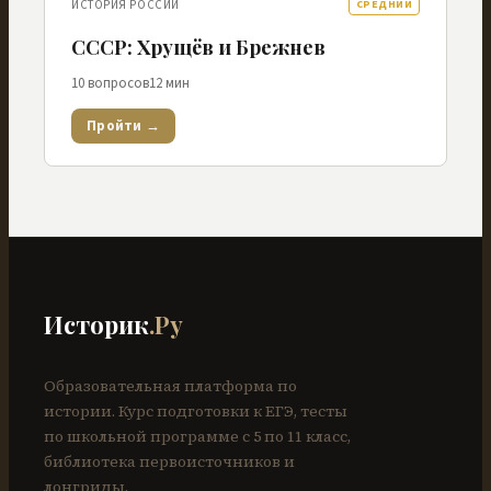
ИСТОРИЯ РОССИИ
СРЕДНИЙ
СССР: Хрущёв и Брежнев
10
вопросов
12
мин
Пройти →
Историк
.Ру
Образовательная платформа по
истории. Курс подготовки к ЕГЭ, тесты
по школьной программе с 5 по 11 класс,
библиотека первоисточников и
лонгриды.