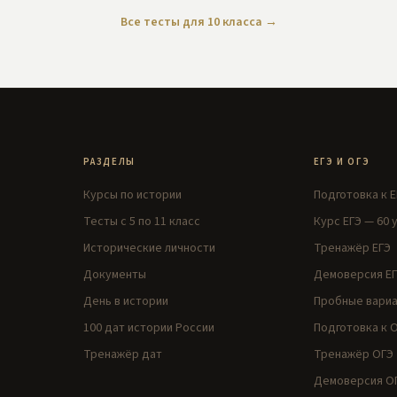
Все тесты для
10
класса →
РАЗДЕЛЫ
ЕГЭ И ОГЭ
Курсы по истории
Подготовка к Е
Тесты с 5 по 11 класс
Курс ЕГЭ — 60 
Исторические личности
Тренажёр ЕГЭ
Документы
Демоверсия ЕГ
День в истории
Пробные вариа
100 дат истории России
Подготовка к О
Тренажёр дат
Тренажёр ОГЭ
Демоверсия ОГ