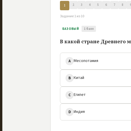
2
3
4
5
6
7
8
1
Задание
1
из
10
БАЗОВЫЙ
1
балл
В какой стране Древнего
Месопотамия
A
Китай
B
Египет
C
Индия
D