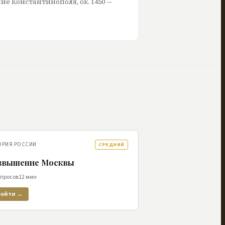
ние Константинополя, ок. 1450 —
ОРИЯ РОССИИ
СРЕДНИЙ
звышение Москвы
опросов
12
мин
ройти →