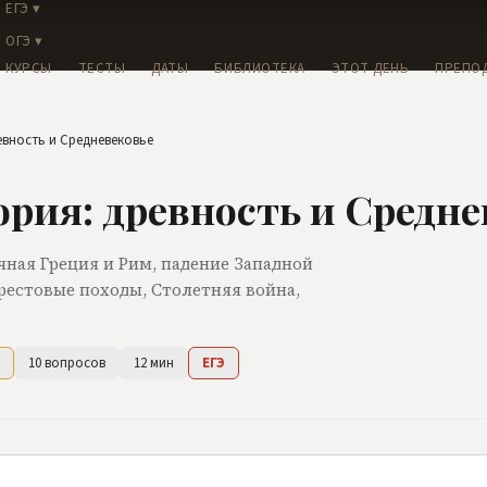
ЕГЭ ▾
ОГЭ ▾
КУРСЫ
ТЕСТЫ
ДАТЫ
БИБЛИОТЕКА
ЭТОТ ДЕНЬ
ПРЕПО
евность и Средневековье
рия: древность и Средне
ичная Греция и Рим, падение Западной
рестовые походы, Столетняя война,
10
вопросов
12
мин
ЕГЭ