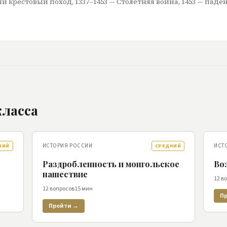
ый крестовый поход, 1337–1453 — Столетняя война, 1453 — паде
ласса
ИСТОРИЯ РОССИИ
ИСТ
НИЙ
СРЕДНИЙ
Раздробленность и монгольское
Во
нашествие
12
в
12
вопросов
15
мин
П
Пройти →