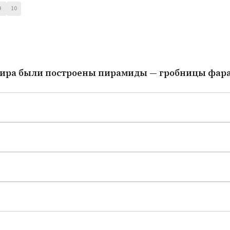
9
10
 мира были построены пирамиды — гробницы фар