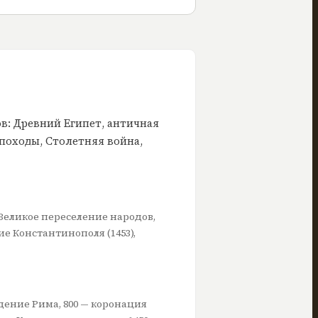
ов: Древний Египет, античная
походы, Столетняя война,
 Великое переселение народов,
е Константинополя (1453),
падение Рима, 800 — коронация