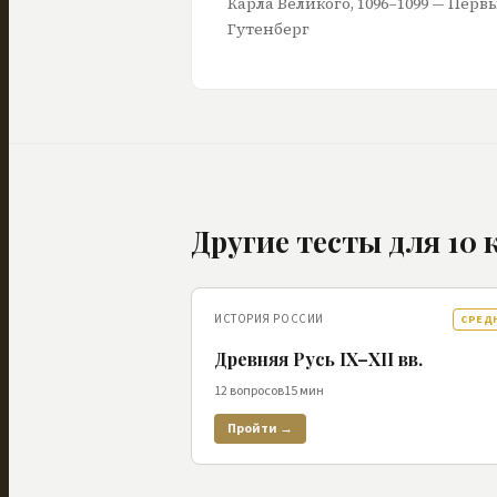
Карла Великого, 1096–1099 — Перв
Гутенберг
Другие тесты для
10
к
ИСТОРИЯ РОССИИ
СРЕД
Древняя Русь IX–XII вв.
12
вопросов
15
мин
Пройти →