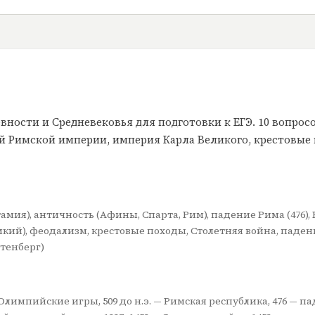
вности и Средневековья для подготовки к ЕГЭ. 10 вопрос
ой Римской империи, империя Карла Великого, крестовые 
амия), античность (Афины, Спарта, Рим), падение Рима (476),
икий), феодализм, крестовые походы, Столетняя война, падени
тенберг)
. — Олимпийские игры, 509 до н.э. — Римская республика, 476 — 