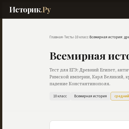
Историк
.Ру
Главная
›
Тесты
›
10 класс
›
Всемирная история: др
Всемирная исто
Тест для ЕГЭ: Древний Египет, ант
Римской империи, Карл Великий, к
падение Константинополя.
10 класс
Всемирная история
средний