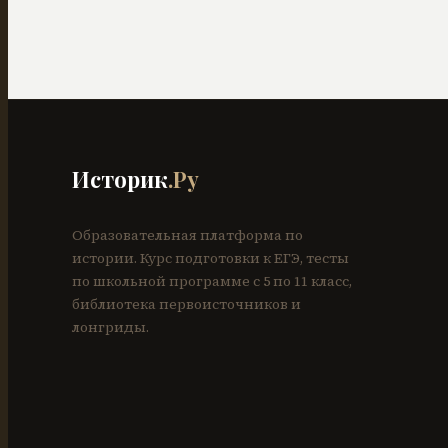
Историк
.Ру
Образовательная платформа по
истории. Курс подготовки к ЕГЭ, тесты
по школьной программе с 5 по 11 класс,
библиотека первоисточников и
лонгриды.