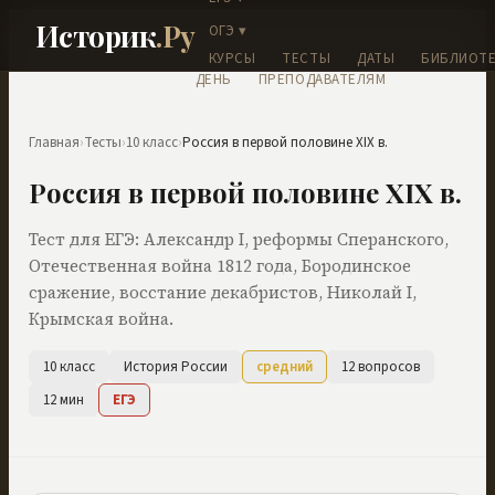
Историк
.Ру
ОГЭ ▾
КУРСЫ
ТЕСТЫ
ДАТЫ
БИБЛИОТЕ
ДЕНЬ
ПРЕПОДАВАТЕЛЯМ
Главная
›
Тесты
›
10 класс
›
Россия в первой половине XIX в.
Россия в первой половине XIX в.
Тест для ЕГЭ: Александр I, реформы Сперанского,
Отечественная война 1812 года, Бородинское
сражение, восстание декабристов, Николай I,
Крымская война.
10 класс
История России
средний
12
вопросов
12
мин
ЕГЭ