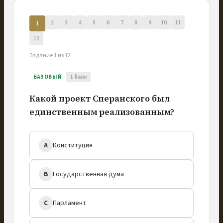
2
3
4
5
6
7
8
9
10
11
1
12
Задание
1
из
12
БАЗОВЫЙ
1
балл
Какой проект Сперанского был 
единственным реализованным?
Конституция
A
Государственная дума
B
Парламент
C