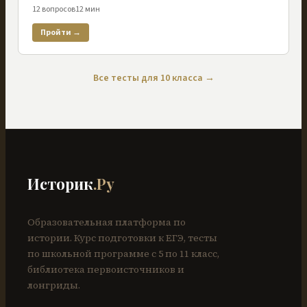
12
вопросов
12
мин
Пройти →
Все тесты для
10
класса →
Историк
.Ру
Образовательная платформа по
истории. Курс подготовки к ЕГЭ, тесты
по школьной программе с 5 по 11 класс,
библиотека первоисточников и
лонгриды.