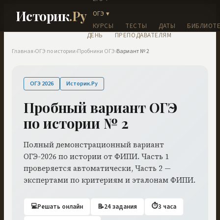
Историк
.Ру
ОГЭ ▾
КУРСЫ
ТЕСТЫ
ДАТЫ
БИБЛИОТЕ
ДЕНЬ
ПРЕПОДАВАТЕЛЯМ
Главная
›
ОГЭ по истории
›
Пробники ОГЭ
›
Вариант № 2
ОГЭ 2026
Историк.Ру
Пробный вариант ОГЭ
по истории № 2
Полный демонстрационный вариант
ОГЭ-2026 по истории от ФИПИ. Часть 1
проверяется автоматически, Часть 2 —
экспертами по критериям и эталонам ФИПИ.
💻
⏱
Решать онлайн
📝
24 задания
3 часа