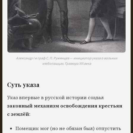
Александр I и граф С. П. Румянцев — инициатор указа о вольных
хлебопашцах. Гравюра XIX века
Суть указа
Указ впервые в русской истории создал
законный механизм освобождения крестьян
с землёй
:
Помещик мог (но не обязан был) отпустить