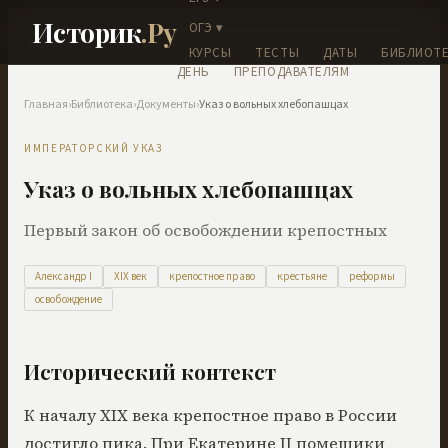
Историк
.Ру
ОГЭ ▾
КУРСЫ
ТЕСТЫ
ДАТЫ
БИБЛИОТЕ
ДЕНЬ
ПРЕПОДАВАТЕЛЯМ
Главная
›
Библиотека
›
Документы
›
Указ о вольных хлебопашцах
ИМПЕРАТОРСКИЙ УКАЗ
Указ о вольных хлебопашцах
Первый закон об освобождении крепостных
Александр I
XIX век
крепостное право
крестьяне
реформы
освобождение
Исторический контекст
К началу XIX века крепостное право в России
достигло пика. При Екатерине II помещики