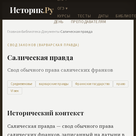
Историк
.Ру
ОГЭ ▾
КУРСЫ
ТЕСТЫ
ДАТЫ
БИБЛИОТЕ
ДЕНЬ
ПРЕПОДАВАТЕЛЯМ
Главная
›
Библиотека
›
Документы
›
Салическая правда
СВОД ЗАКОНОВ (ВАРВАРСКАЯ ПРАВДА)
Салическая правда
Свод обычного права салических франков
Средневековье
варварские правды
Франкское государство
право
VI век
Исторический контекст
Салическая правда — свод обычного права
салических франков, записанный на латыни в