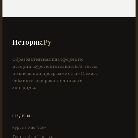
Историк
.Ру
Образовательная платформа по
истории. Курс подготовки к ЕГЭ, тесты
по школьной программе с 5 по 11 класс,
библиотека первоисточников и
лонгриды.
РАЗДЕЛЫ
Курсы по истории
Тесты с 5 по 11 класс