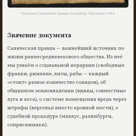
Рукопись Салической правды (Lex Salica). Пергамент, VIII в.
Значение документа
Салическая правда — важнейший источник по
жизни раннесредневекового общества. Из неё
мы узнаём о социальной иерархии (свободные
франки, римляне, литы, рабы — каждый
«стоит» разное количество солидов), об
общинном землевладении (виллы, совместные
луга и леса), о системе возмещения вреда через
штрафы (вергельд вместо кровной мести), о
судебной процедуре (маллус, рахинбурги,
соприсяжники).