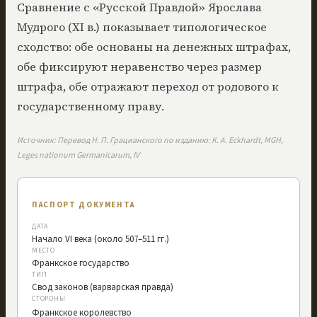
Сравнение с «Русской Правдой» Ярослава
Мудрого (XI в.) показывает типологическое
сходство: обе основаны на денежных штрафах,
обе фиксируют неравенство через размер
штрафа, обе отражают переход от родового к
государственному праву.
Источник:
Перевод Н. П. Грацианского по изданию: K. A. Eckhardt, MGH,
Leges nationum Germanicarum, IV
ПАСПОРТ ДОКУМЕНТА
ДАТА
Начало VI века (около 507–511 гг.)
МЕСТО
Франкское государство
ТИП
Свод законов (варварская правда)
СТОРОНЫ
Франкское королевство