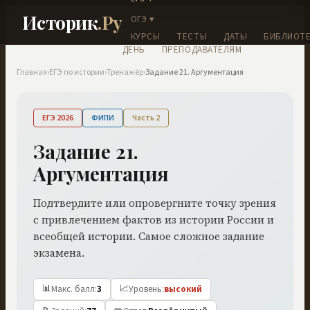
Историк
.Ру
ОГЭ ▾
КУРСЫ
ТЕСТЫ
ДАТЫ
БИБЛИОТЕ
ДЕНЬ
ПРЕПОДАВАТЕЛЯМ
Главная
›
ЕГЭ по истории
›
Тренажёр
›
Задание
21
.
Аргументация
ЕГЭ 2026
ФИПИ
Часть
2
Задание 21.
Аргументация
Подтвердите или опровергните точку зрения
с привлечением фактов из истории России и
всеобщей истории. Самое сложное задание
экзамена.
📊
📈
Макс. балл
:
3
Уровень
:
высокий