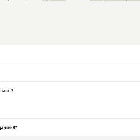
ивают?
дание 9?