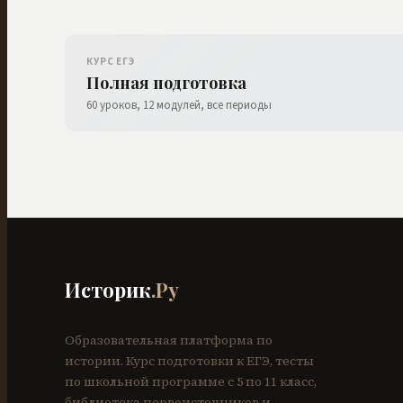
КУРС ЕГЭ
Полная подготовка
60 уроков, 12 модулей, все периоды
Историк
.Ру
Образовательная платформа по
истории. Курс подготовки к ЕГЭ, тесты
по школьной программе с 5 по 11 класс,
библиотека первоисточников и