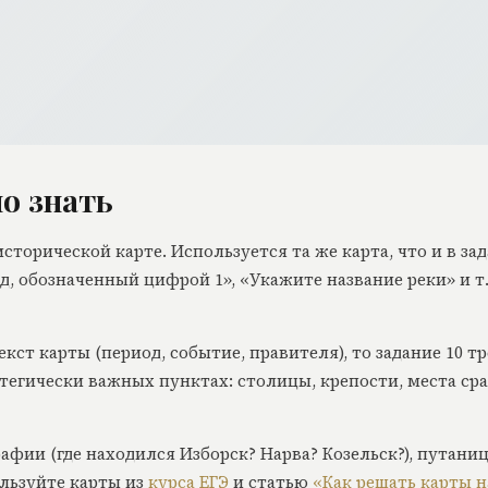
о знать
исторической карте. Используется та же карта, что и в з
од, обозначенный цифрой 1», «Укажите название реки» и т
кст карты (период, событие, правителя), то задание 10 т
ратегически важных пунктах: столицы, крепости, места с
фии (где находился Изборск? Нарва? Козельск?), путаница
ользуйте карты из
курса ЕГЭ
и статью
«Как решать карты н