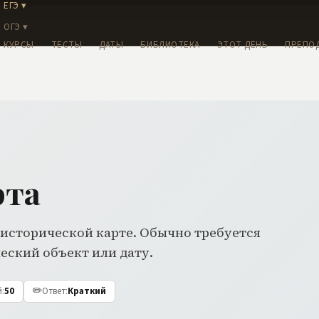
ЕГЭ ▾
ОГЭ ▾
КУРСЫ
ТЕСТЫ
ДАТЫ
БИБЛИОТЕКА
ЭТОТ ДЕНЬ
ПРЕПО
рта
 исторической карте. Обычно требуется
ский объект или дату.
✏️
й
:
50
Ответ
:
Краткий