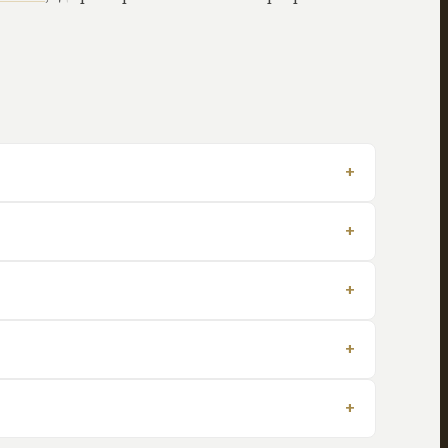
+
+
+
+
+