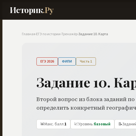
Историк
.Ру
Главная
›
ЕГЭ по истории
›
Тренажёр
›
Задание
10
.
Карта
ЕГЭ 2026
ФИПИ
Часть
1
Задание 10. Ка
Второй вопрос из блока заданий по
определить конкретный географиче
📊
📈
Макс. балл
:
1
Уровень
:
базовый
📝
Задани