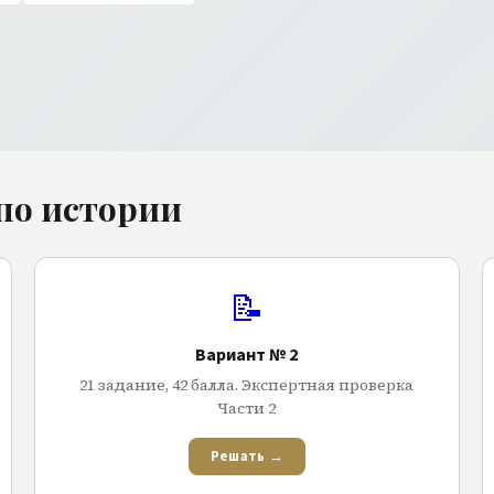
по истории
📝
Вариант № 2
21
задание
,
42
балла
. Экспертная проверка
Части 2
Решать →