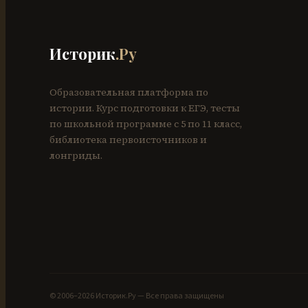
Историк
.Ру
Образовательная платформа по
истории. Курс подготовки к ЕГЭ, тесты
по школьной программе с 5 по 11 класс,
библиотека первоисточников и
лонгриды.
© 2006–
2026
Историк.Ру — Все права защищены