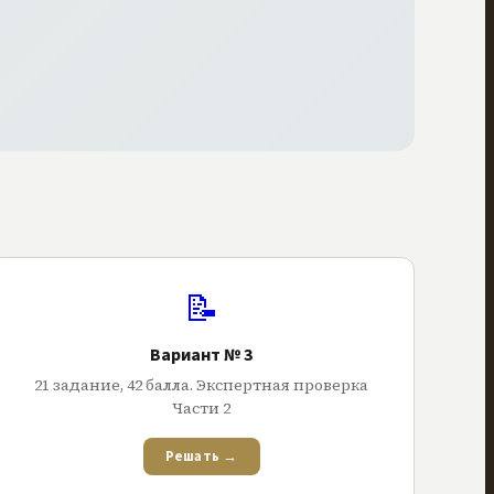
📝
Вариант № 3
21
задание
,
42
балла
. Экспертная проверка
Части 2
Решать →