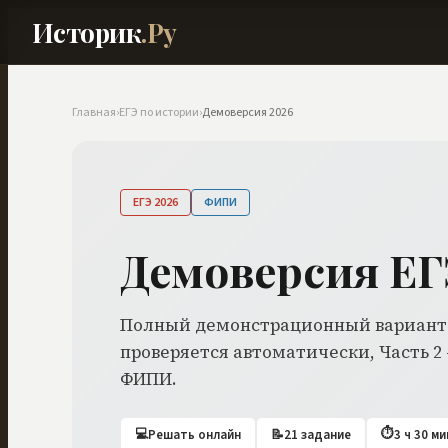
Историк
.Ру
Главная
›
ЕГЭ по истории
›
Демоверсия 2026
ЕГЭ 2026
ФИПИ
Демоверсия ЕГ
Полный демонстрационный вариант Е
проверяется автоматически, Часть 2
ФИПИ.
💻
⏱
Решать онлайн
📝
21 задание
3 ч 30 ми