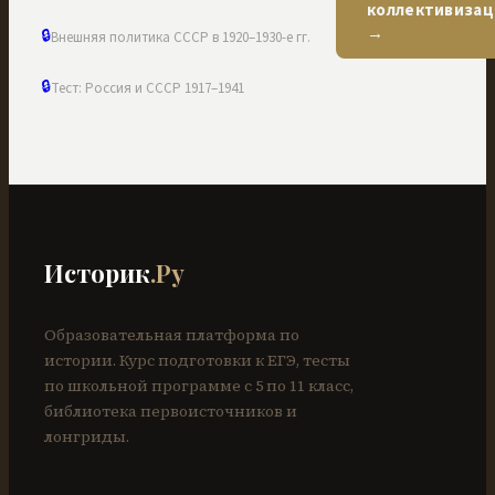
коллективизац
→
🔒
Внешняя политика СССР в 1920–1930-е гг.
🔒
Тест: Россия и СССР 1917–1941
Историк
.Ру
Образовательная платформа по
истории. Курс подготовки к ЕГЭ, тесты
по школьной программе с 5 по 11 класс,
библиотека первоисточников и
лонгриды.