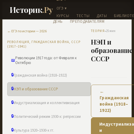
Историк
.Ру
ОГЭ ▾
КУРСЫ
ТЕСТЫ
ДАТЫ
БИБЛИОТЕ
ДЕНЬ
ПРЕПОДАВАТЕЛЯМ
←
ЕГЭ по истории — 2026
ТЕОРИЯ
25
мин
•
НЭП и
РЕВОЛЮЦИЯ, ГРАЖДАНСКАЯ ВОЙНА, СССР
(1917–1941)
образование
СССР
Революции 1917 года: от Февраля к
📖
Октябрю
🔒
Гражданская война (1918–1922)
🔒
НЭП и образование СССР
←
Гражданская
🔒
Индустриализация и коллективизация
война (1918–
1922)
🔒
Политический режим 1930-х: репрессии
Индустриализ
и
🔒
Культура 1920–1930-х гг.